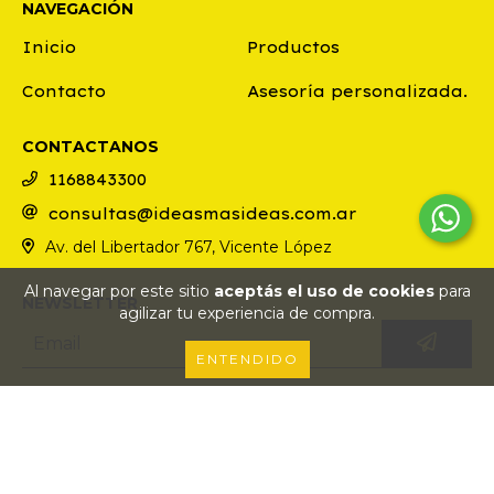
NAVEGACIÓN
Inicio
Productos
Contacto
Asesoría personalizada.
CONTACTANOS
1168843300
consultas@ideasmasideas.com.ar
Av. del Libertador 767, Vicente López
Al navegar por este sitio
aceptás el uso de cookies
para
NEWSLETTER
agilizar tu experiencia de compra.
ENTENDIDO
COPYRIGHT IDEAS MAS IDEAS - 2026. TODOS LOS DERECHOS RESERVADOS.
DEFENSA DE LAS Y LOS CONSUMIDORES. PARA RECLAMOS
INGRESÁ ACÁ.
BOTÓN DE ARREPENTIMIENTO