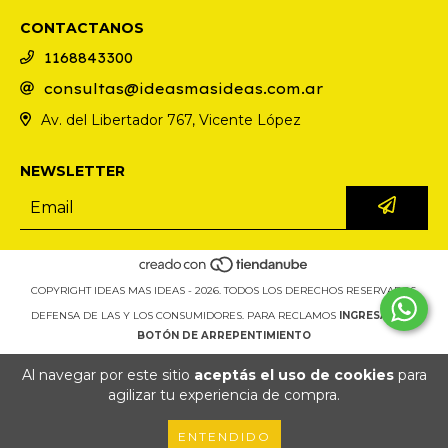
CONTACTANOS
1168843300
consultas@ideasmasideas.com.ar
Av. del Libertador 767, Vicente López
NEWSLETTER
COPYRIGHT IDEAS MAS IDEAS - 2026. TODOS LOS DERECHOS RESERVADOS.
DEFENSA DE LAS Y LOS CONSUMIDORES. PARA RECLAMOS
INGRESÁ ACÁ.
BOTÓN DE ARREPENTIMIENTO
Al navegar por este sitio
aceptás el uso de cookies
para
agilizar tu experiencia de compra.
ENTENDIDO